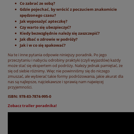
Co zabrać ze sobą?
Gdzie pojechać, by wrócić z poczuciem znakomicie
spędzonego czasu?
Jak wyposażyć apteczkę?
Czy warto się ubezpieczyć?
Kiedy bezwzględnie należy się zaszczepić?
Jak dbać o zdrowie w podróży?
Jak i w co się spakować?
Na te i inne pytania odpowie niniejszy poradnik. Po jego
przeczytaniu i nabyciu odrobiny praktyki (czyli wyjazdów) każdy
może stać się ekspertem od podróży. Należy jednak pamiętać, że
się od siebie różnimy. Więc nie powinniśmy się do niczego
zmuszać, ale wybierać takie formy podróżowania, jakie akurat dla
nas są najlepsze, najciekawsze i sprawią nam najwięcej
przyjemności.
ISBN: 978-83-7874-995-0
Zobacz trailer poradnika!