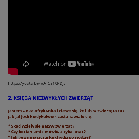
https://youtu.be/wAT5a1XPDj8
2. KSIĘGA NIEZWYKŁYCH ZWIERZĄT
Jestem Anka AfrykAnka i cieszę się, że lubisz zwierzęta tak
jak ja!
Jeśli kiedykolwiek zastanawiało cię:
* Skąd wzięły się nazwy zwierząt?
* Czy bocian umie mówić, a ryba latać?
* Jak pewna jaszczurka chodzi po wodzie?