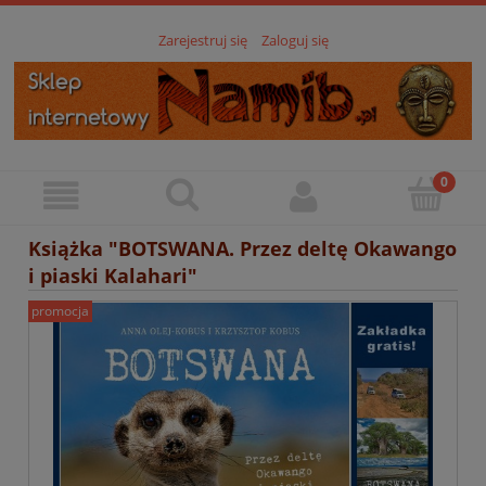
Zarejestruj się
Zaloguj się
Książka "BOTSWANA. Przez deltę Okawango
i piaski Kalahari"
promocja