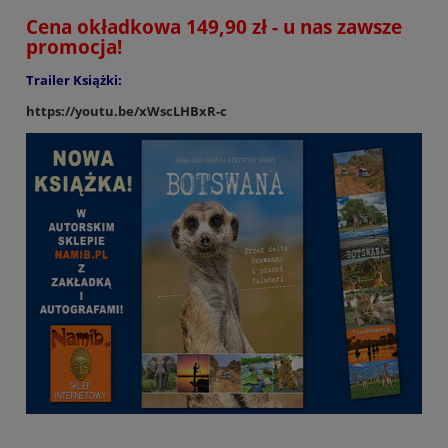
Cena okładkowa 149,90 zł - u nas zawsze
promocja!
Trailer Książki:
https://youtu.be/xWscLHBxR-c