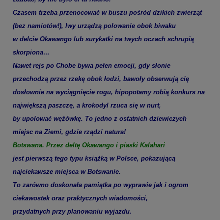
Czasem trzeba przenocować w buszu pośród dzikich zwierząt
(bez namiotów!), lwy urządzą polowanie obok biwaku
w delcie Okawango lub surykatki na twych oczach schrupią
skorpiona…
Nawet rejs po Chobe bywa pełen emocji, gdy słonie
przechodzą przez rzekę obok łodzi, bawoły obserwują cię
dosłownie na wyciągnięcie rogu, hipopotamy robią konkurs na
największą paszczę, a krokodyl rzuca się w nurt,
by upolować wężówkę. To jedno z ostatnich dziewiczych
miejsc na Ziemi, gdzie rządzi natura!
Botswana. Przez deltę Okawango i piaski Kalahari
jest pierwszą tego typu książką w Polsce, pokazującą
najciekawsze miejsca w Botswanie.
To zarówno doskonała pamiątka po wyprawie jak i ogrom
ciekawostek oraz praktycznych wiadomości,
przydatnych przy planowaniu wyjazdu.