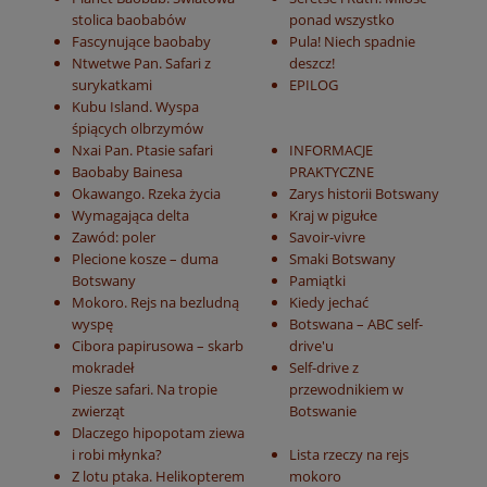
stolica baobabów
ponad wszystko
Fascynujące baobaby
Pula! Niech spadnie
Ntwetwe Pan. Safari z
deszcz!
surykatkami
EPILOG
Kubu Island. Wyspa
śpiących olbrzymów
Nxai Pan. Ptasie safari
INFORMACJE
Baobaby Bainesa
PRAKTYCZNE
Okawango. Rzeka życia
Zarys historii Botswany
Wymagająca delta
Kraj w pigułce
Zawód: poler
Savoir-vivre
Plecione kosze – duma
Smaki Botswany
Botswany
Pamiątki
Mokoro. Rejs na bezludną
Kiedy jechać
wyspę
Botswana – ABC self-
Cibora papirusowa – skarb
drive'u
mokradeł
Self-drive z
Piesze safari. Na tropie
przewodnikiem w
zwierząt
Botswanie
Dlaczego hipopotam ziewa
i robi młynka?
Lista rzeczy na rejs
Z lotu ptaka. Helikopterem
mokoro