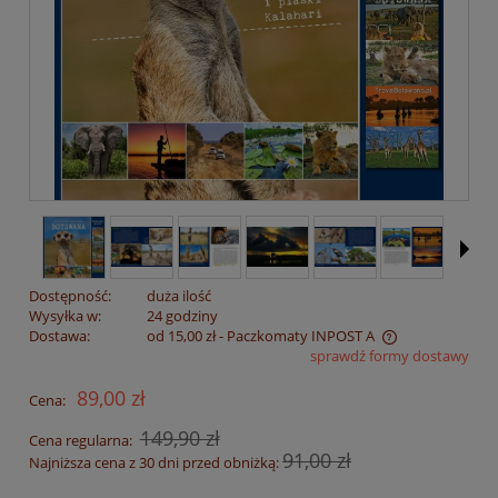
Dostępność:
duża ilość
Wysyłka w:
24 godziny
Dostawa:
od 15,00 zł
- Paczkomaty INPOST A
sprawdź formy dostawy
Cena nie zawiera ewentualnych kosztów płatności
89,00 zł
Cena:
149,90 zł
Cena regularna:
91,00 zł
Najniższa cena z 30 dni przed obniżką: