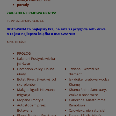
porady
ZAKŁADKA FIRMOWA GRATIS!
ISBN: 978-83-968968-3-4
BOTSWANA to najlepszy kraj na safari i przygodę self - drive.
A to jest najlepsza książka o BOTSWANIE!
SPIS TREŚCI:
PROLOG
Kalahari. Pustynia wielka
jak świat
Deception Valley. Dolina
Tswana. Twardsi niż
ułudy
diament
Boteti River. Biwak wśród
Jak dujker uratował wodza
skorpionów
Khamę I
Makgadikgadi. Nieznana
Khama Rhino Sanctuary.
migracja
Walka o nosorożce
Mopane i motyle
Gaborone. Miasto mma
Autostopem przez
Ramotswe
Botswanę
Człowieku, nie irytuj się!
Planet Baobab. Światowa
Seretse i Ruth. Miłość