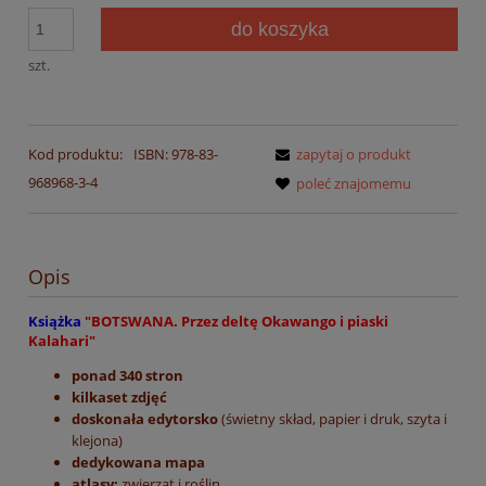
do koszyka
szt.
Kod produktu:
ISBN: 978-83-
zapytaj o produkt
968968-3-4
poleć znajomemu
Opis
Książka
"BOTSWANA. Przez deltę Okawango i piaski
Kalahari"
ponad 340 stron
kilkaset zdjęć
doskonała edytorsko
(świetny skład, papier i druk, szyta i
klejona)
dedykowana mapa
atlasy:
zwierząt i roślin