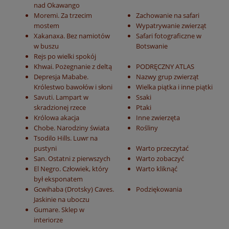
nad Okawango
Moremi. Za trzecim
Zachowanie na safari
mostem
Wypatrywanie zwierząt
Xakanaxa. Bez namiotów
Safari fotograficzne w
w buszu
Botswanie
Rejs po wielki spokój
Khwai. Pożegnanie z deltą
PODRĘCZNY ATLAS
Depresja Mababe.
Nazwy grup zwierząt
Królestwo bawołów i słoni
Wielka piątka i inne piątki
Savuti. Lampart w
Ssaki
skradzionej rzece
Ptaki
Królowa akacja
Inne zwierzęta
Chobe. Narodziny świata
Rośliny
Tsodilo Hills. Luwr na
pustyni
Warto przeczytać
San. Ostatni z pierwszych
Warto zobaczyć
El Negro. Człowiek, który
Warto kliknąć
był eksponatem
Gcwihaba (Drotsky) Caves.
Podziękowania
Jaskinie na uboczu
Gumare. Sklep w
interiorze