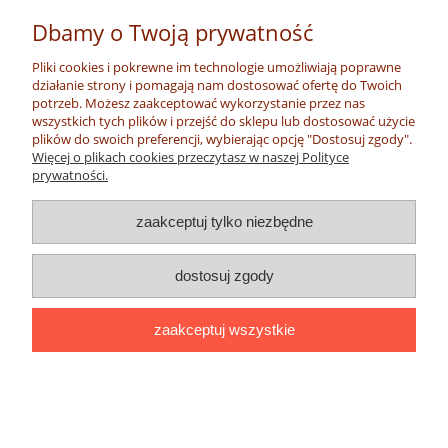
Dbamy o Twoją prywatność
Kolczyki z tkaniny Kitenge (Kenia)
Pliki cookies i pokrewne im technologie umożliwiają poprawne
działanie strony i pomagają nam dostosować ofertę do Twoich
potrzeb. Możesz zaakceptować wykorzystanie przez nas
wszystkich tych plików i przejść do sklepu lub dostosować użycie
49,00 zł
plików do swoich preferencji, wybierając opcję "Dostosuj zgody".
Więcej o plikach cookies przeczytasz w naszej Polityce
prywatności.
do koszyka
zaakceptuj tylko niezbędne
dostosuj zgody
zaakceptuj wszystkie