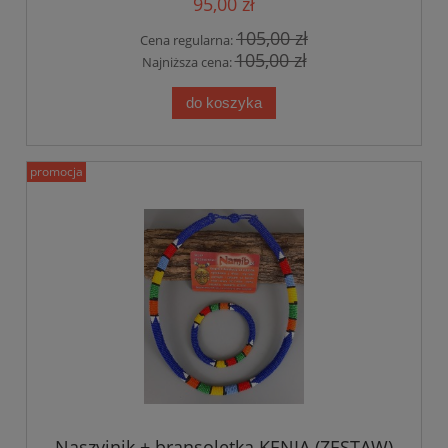
95,00 zł
105,00 zł
Cena regularna:
105,00 zł
Najniższa cena:
do koszyka
promocja
Naszyjnik + bransoletka KENIA (ZESTAW)