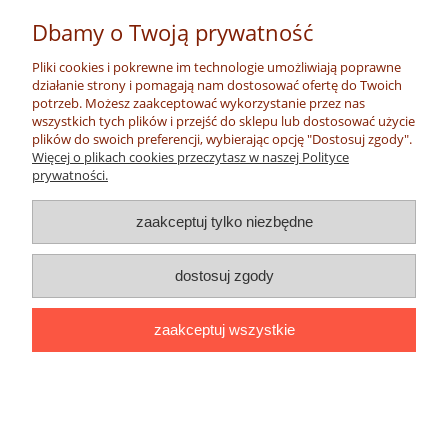
25,00 zł
Dbamy o Twoją prywatność
Pliki cookies i pokrewne im technologie umożliwiają poprawne
działanie strony i pomagają nam dostosować ofertę do Twoich
potrzeb. Możesz zaakceptować wykorzystanie przez nas
wszystkich tych plików i przejść do sklepu lub dostosować użycie
plików do swoich preferencji, wybierając opcję "Dostosuj zgody".
Więcej o plikach cookies przeczytasz w naszej Polityce
prywatności.
zaakceptuj tylko niezbędne
dostosuj zgody
zaakceptuj wszystkie
Wisiorek z piaskiem z Pustyni NAMIB
"Gwiazdka"