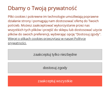
Dbamy o Twoją prywatność
Bransoletka z korali Krobo – Ghana
Pliki cookies i pokrewne im technologie umożliwiają poprawne
działanie strony i pomagają nam dostosować ofertę do Twoich
65,00 zł
potrzeb. Możesz zaakceptować wykorzystanie przez nas
wszystkich tych plików i przejść do sklepu lub dostosować użycie
do koszyka
plików do swoich preferencji, wybierając opcję "Dostosuj zgody".
Więcej o plikach cookies przeczytasz w naszej Polityce
prywatności.
zaakceptuj tylko niezbędne
dostosuj zgody
Naszyjnik z korali KROBO (Ghana)
zaakceptuj wszystkie
89,00 zł
do koszyka