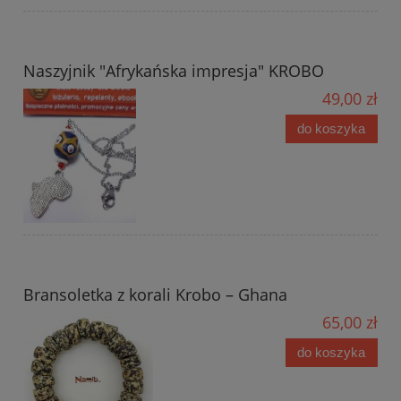
Naszyjnik "Afrykańska impresja" KROBO
49,00 zł
do koszyka
Bransoletka z korali Krobo – Ghana
65,00 zł
do koszyka