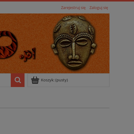
Zarejestruj się
Zaloguj się
Koszyk:
(pusty)