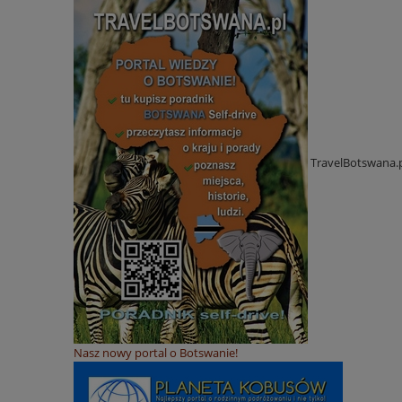
TravelBotswana.
Nasz nowy portal o Botswanie!