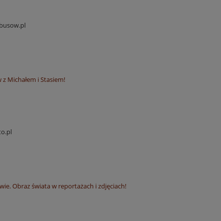
busow.pl
z Michałem i Stasiem!
o.pl
ie. Obraz świata w reportażach i zdjęciach!