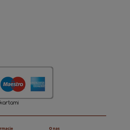
ormacje
O nas