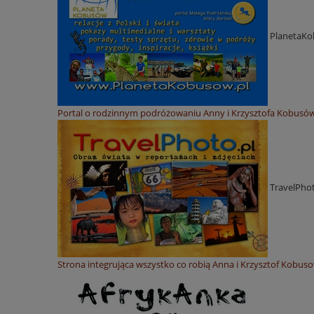
PlanetaKo
Portal o rodzinnym podróżowaniu Anny i Krzysztofa Kobusów 
TravelPhot
Strona integrująca wszystko co robią Anna i Krzysztof Kobusow