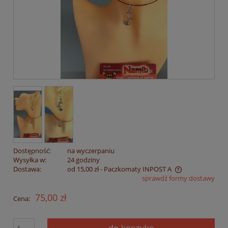
Dostępność:
na wyczerpaniu
Wysyłka w:
24 godziny
Dostawa:
od 15,00 zł
- Paczkomaty INPOST A
sprawdź formy dostawy
Cena nie zawiera ewentualnych kosztów płatności
75,00 zł
Cena: