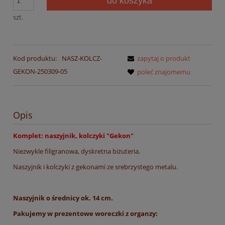
do koszyka
szt.
Kod produktu:
NASZ-KOLCZ-
zapytaj o produkt
GEKON-250309-05
poleć znajomemu
Opis
Komplet: naszyjnik, kolczyki "Gekon"
Niezwykle filigranowa, dyskretna biżuteria.
Naszyjnik i kolczyki z gekonami ze srebrzystego metalu.
Naszyjnik o średnicy ok. 14 cm.
Pakujemy w prezentowe woreczki z organzy: