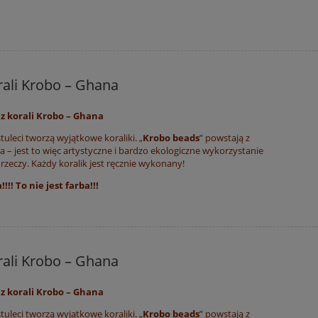
rali Krobo – Ghana
z korali Krobo – Ghana
uleci tworzą wyjątkowe koraliki. „
Krobo beads
” powstają z
a – jest to więc artystyczne i bardzo ekologiczne wykorzystanie
rzeczy. Każdy koralik jest ręcznie wykonany!
!!! To nie jest farba!!!
rali Krobo – Ghana
z korali Krobo – Ghana
uleci tworzą wyjątkowe koraliki. „
Krobo beads
” powstają z