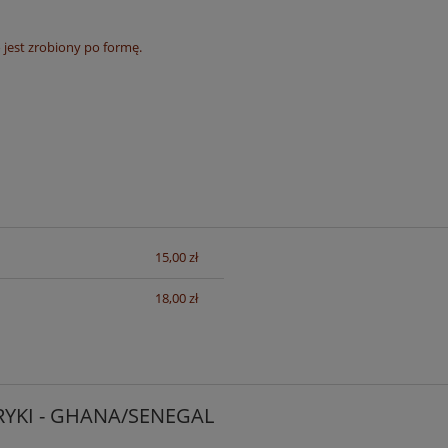
 jest zrobiony po formę.
15,00 zł
sztów
18,00 zł
RYKI - GHANA/SENEGAL