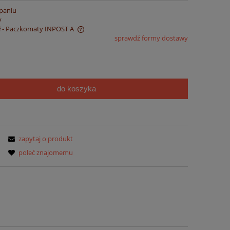
paniu
y
ł
- Paczkomaty INPOST A
sprawdź formy dostawy
 ewentualnych kosztów
do koszyka
zapytaj o produkt
poleć znajomemu