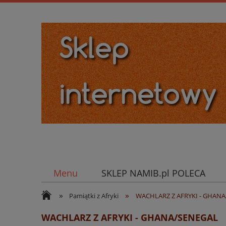
Menu
SKLEP NAMIB.pl POLECA
»
»
Pamiątki z Afryki
WACHLARZ Z AFRYKI - GHAN
WACHLARZ Z AFRYKI - GHANA/SENEGAL