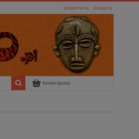
Zarejestruj się
Zaloguj się
Koszyk:
(pusty)