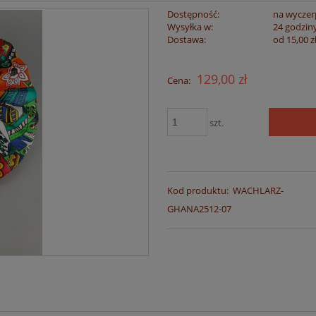
Dostępność:
na wyczer
Wysyłka w:
24 godzin
Dostawa:
od 15,00 z
Cena nie zawiera
129,00 zł
Cena:
płatności
szt.
Kod produktu:
WACHLARZ-
GHANA2512-07