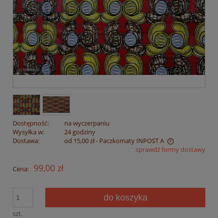
Dostępność:
na wyczerpaniu
Wysyłka w:
24 godziny
Dostawa:
od 15,00 zł
- Paczkomaty INPOST A
sprawdź formy dostawy
Cena nie zawiera ewentualnych kosztów płatności
99,00 zł
Cena:
do koszyka
szt.