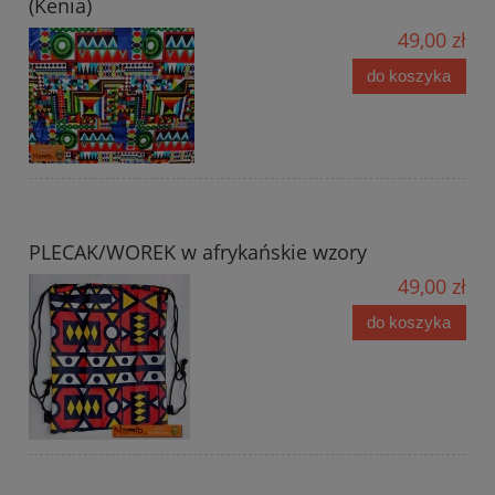
(Kenia)
49,00 zł
do koszyka
PLECAK/WOREK w afrykańskie wzory
49,00 zł
do koszyka