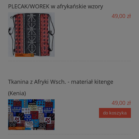
PLECAK/WOREK w afrykańskie wzory
49,00 zł
Tkanina z Afryki Wsch. - materiał kitenge
(Kenia)
49,00 zł
do koszyka