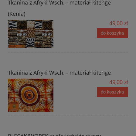
Tkanina z Afryki Wsch. - materiał kitenge
(Kenia)
49,00 zł
do koszyka
Tkanina z Afryki Wsch. - materiał kitenge
49,00 zł
do koszyka
PLECAK/WOREK w afrykańskie wzory