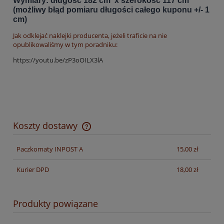
Wymiary: długość 182 cm x szerokość 117 cm
(możliwy błąd pomiaru długości całego kuponu +/- 1
cm)
Jak odklejać naklejki producenta, jeżeli traficie na nie
opublikowaliśmy w tym poradniku:
https://youtu.be/zP3oOILX3lA
Koszty dostawy
Cena nie zawiera ewentualnych kosztów płatności
Paczkomaty INPOST A
15,00 zł
Kurier DPD
18,00 zł
Produkty powiązane