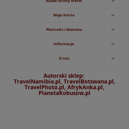
Nasze strony WWW
Moje konto
Płatności i dostawa
Informacje
O nas
Autorski sklep:
TravelNamibia.pl, TravelBotswana.pl,
TravelPhoto.pl, AfrykAnka.pl,
PlanetaKobusow.pl