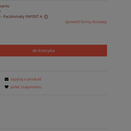
paniu
y
ł
- Paczkomaty INPOST A
sprawdź formy dostawy
 ewentualnych kosztów
do koszyka
zapytaj o produkt
poleć znajomemu