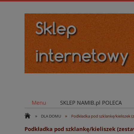
Menu
SKLEP NAMIB.pl POLECA
»
»
DLA DOMU
Podkładka pod szklankę/kieliszek (z
Podkładka pod szklankę/kieliszek (zestaw