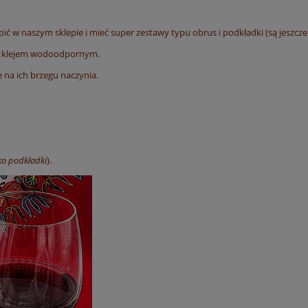
ć w naszym sklepie i mieć super zestawy typu obrus i podkładki (są jeszcze n
ym klejem wodoodpornym.
 na ich brzegu naczynia.
ko podkładki
).