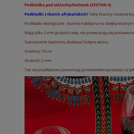
Podkładka pod szklankę/kieliszek (ZESTAW 4)
Podkładki z tkanin afrykańskich!
Takie tkaniny możecie kupi
Podkładki ekologiczne - tkanina naklejona na sklejkę wodn
Mają tylko 2 mm grubości więc nie przewracają się postawione
Sukcesywnie będziemy dodawać kolejne wzory.
Średnica: 10 cm
Grubość: 2 mm
Tak się przykładowo prezentują (
przedmiotem sprzedaży są tyl