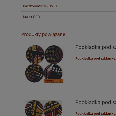
Paczkomaty INPOST A
Cena nie zawiera ewentualnych ko
płatności
Kurier DPD
Produkty powiązane
Podkładka pod sz
Podkładka pod szklankę/
Podkładka pod sz
Podkładka pod szklankę/