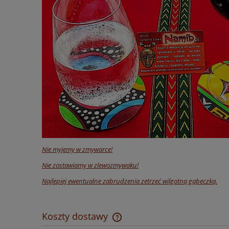
Nie myjemy w zmywarce!
Nie zostawiamy w zlewozmywaku!
Najlepiej ewentualne zabrudzenia zetrzeć wilgotną gąbeczką.
Koszty dostawy