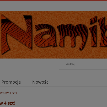
Promocje
Nowości
estaw 4 szt)
 4 szt)