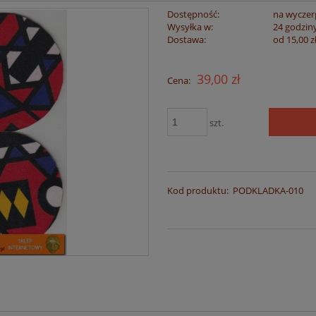
Dostępność:
na wyczer
Wysyłka w:
24 godzin
Dostawa:
od 15,00 z
Cena nie zawiera
39,00 zł
Cena:
płatności
szt.
Kod produktu:
PODKLADKA-010