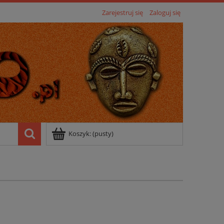
Zarejestruj się
Zaloguj się
Koszyk:
(pusty)