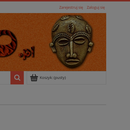
Zarejestruj się
Zaloguj się
Koszyk:
(pusty)