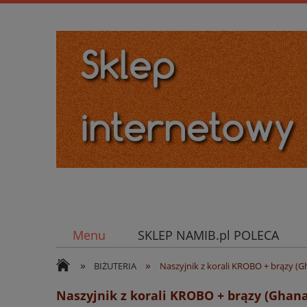
Menu
SKLEP NAMIB.pl POLECA
»
»
BIŻUTERIA
Naszyjnik z korali KROBO + brązy (G
Naszyjnik z korali KROBO + brązy (Ghana