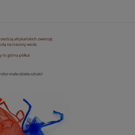
ierścią afrykańskich zwierząt.
odą na tracony wosk.
y to górna półka!
krobo-male-dziela-sztuki/