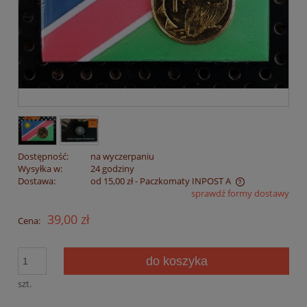
Dostępność:
na wyczerpaniu
Wysyłka w:
24 godziny
Dostawa:
od 15,00 zł
- Paczkomaty INPOST A
sprawdź formy dostawy
Cena nie zawiera ewentualnych kosztów płatności
39,00 zł
Cena:
do koszyka
szt.