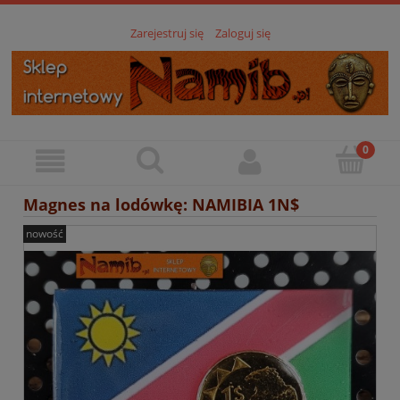
Zarejestruj się
Zaloguj się
Magnes na lodówkę: NAMIBIA 1N$
nowość