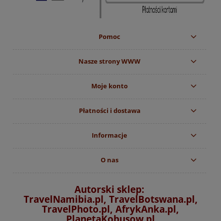
Pomoc
Nasze strony WWW
Moje konto
Płatności i dostawa
Informacje
O nas
Autorski sklep:
TravelNamibia.pl, TravelBotswana.pl,
TravelPhoto.pl, AfrykAnka.pl,
PlanetaKobusow.pl