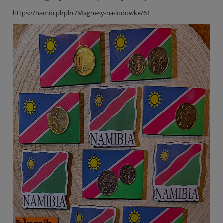
https://namib.pl/pl/c/Magnesy-na-lodowke/61