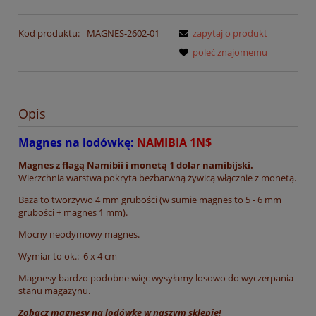
Kod produktu:
MAGNES-2602-01
zapytaj o produkt
poleć znajomemu
Opis
Magnes na lodówkę:
NAMIBIA 1N$
Magnes z flagą Namibii i monetą 1 dolar namibijski.
Wierzchnia warstwa pokryta bezbarwną żywicą włącznie z monetą.
Baza to tworzywo 4 mm grubości (w sumie magnes to 5 - 6 mm
grubości + magnes 1 mm).
Mocny neodymowy magnes.
Wymiar to ok.: 6 x 4 cm
Magnesy bardzo podobne więc wysyłamy losowo do wyczerpania
stanu magazynu.
Zobacz magnesy na lodówkę w naszym sklepie!