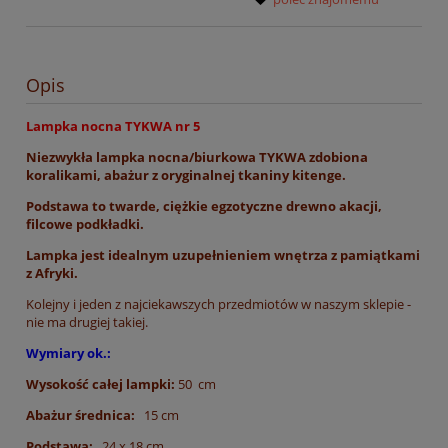
Opis
Lampka nocna TYKWA nr 5
Niezwykła lampka nocna/biurkowa TYKWA zdobiona
koralikami, abażur z oryginalnej tkaniny kitenge.
Podstawa to twarde, ciężkie egzotyczne drewno akacji,
filcowe podkładki.
Lampka jest idealnym uzupełnieniem wnętrza z pamiątkami
z Afryki.
Kolejny i jeden z najciekawszych przedmiotów w naszym sklepie -
nie ma drugiej takiej.
Wymiary ok.:
Wysokość całej lampki:
50 cm
Abażur średnica:
15 cm
Podstawa:
24 x 18 cm