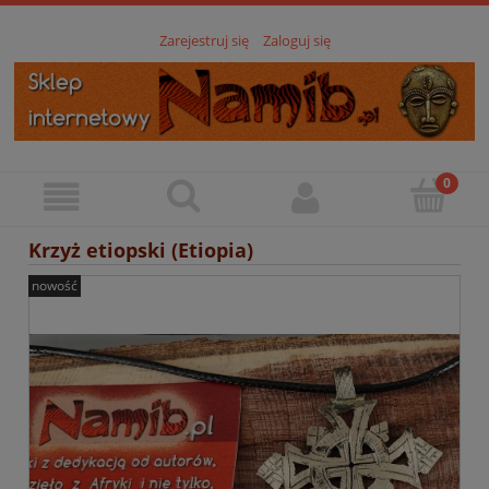
Zarejestruj się
Zaloguj się
Krzyż etiopski (Etiopia)
nowość