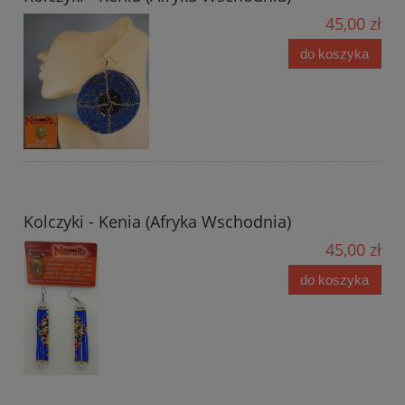
45,00 zł
do koszyka
Kolczyki - Kenia (Afryka Wschodnia)
45,00 zł
do koszyka