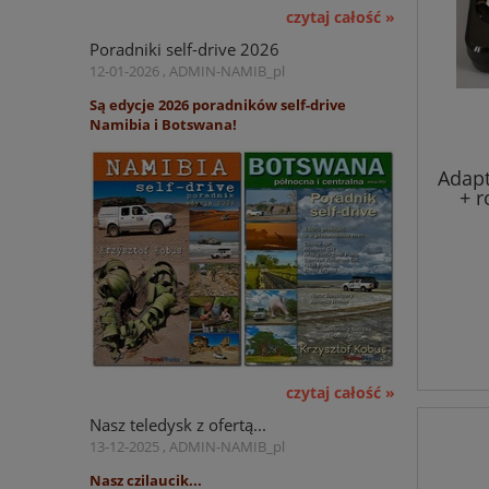
czytaj całość »
Poradniki self-drive 2026
12-01-2026 , ADMIN-NAMIB_pl
Są edycje 2026 poradników self-drive
Namibia i Botswana!
Adap
+ r
czytaj całość »
Nasz teledysk z ofertą...
13-12-2025 , ADMIN-NAMIB_pl
Nasz czilaucik...