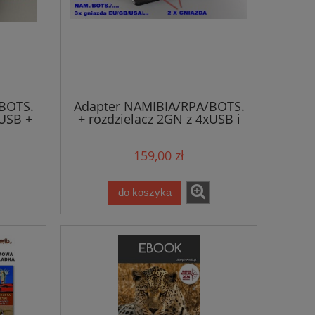
BOTS.
Adapter NAMIBIA/RPA/BOTS.
 USB +
+ rozdzielacz 2GN z 4xUSB i
W)
oświetleniem (ZESTAW) (1)
159,00 zł
do koszyka