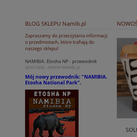
BLOG SKLEPU Namib.pl
NOWOŚ
Zapraszamy do przeczytania informacji
o przedmiotach, które trafiają do
naszego sklepu!
NAMIBIA. Etosha NP - przewodnik
20-07-2026 , ADMIN-NAMIB_pl
Mój nowy przewodnik: "NAMIBIA.
Etosha National Park".
Przewodnik "NAMIBIA. Etosha NP"
SOL
(ebook, EPUB)