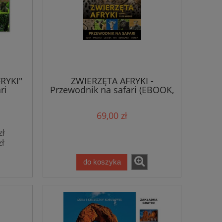
RYKI"
ZWIERZĘTA AFRYKI -
ri
Przewodnik na safari (EBOOK,
EPUB)
69,00 zł
zł
zł
do koszyka