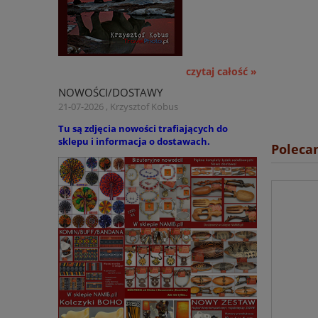
45,00 zł
55,00 zł
Cena regularna:
55,00 zł
czytaj całość »
Najniższa cena:
NOWOŚCI/DOSTAWY
do koszyka
21-07-2026 , Krzysztof Kobus
Tu są zdjęcia nowości trafiających do
sklepu i informacja o dostawach.
Poleca