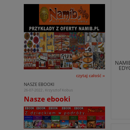
NAMIBI
EDYC
czytaj całość »
NASZE EBOOKI
26-07-2022 , Krzysztof Kobus
Nasze ebooki