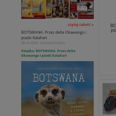
czytaj całość »
BO
po
BOTSWANA. Przez delte Okawango i
piaski Kalahari
08-10-2025 , Krzysztof Kobus
Książka: BOTSWANA. Przez delte
Okawango i piaski Kalahari