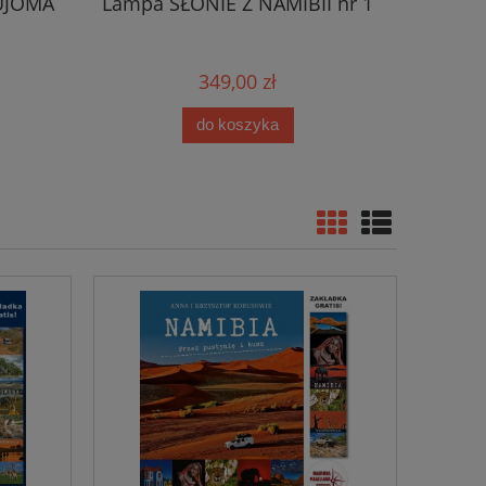
UJOMA
Lampa SŁONIE Z NAMIBII nr 1
NASZYJ
349,00 zł
do koszyka