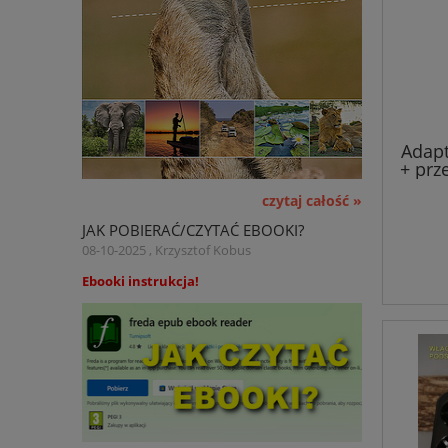
Adap
+ prz
+ 
czytaj całość »
JAK POBIERAĆ/CZYTAĆ EBOOKI?
08-10-2025 , Krzysztof Kobus
Ebooki instrukcja!