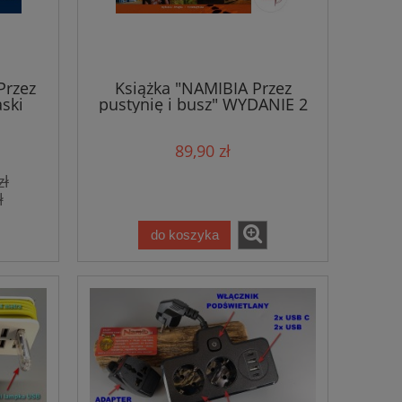
Przez
Książka "NAMIBIA Przez
ski
pustynię i busz" WYDANIE 2
ROZSZERZONE
89,90 zł
zł
ł
do koszyka