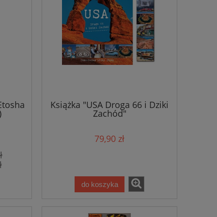
Etosha
Książka "USA Droga 66 i Dziki
)
Zachód"
79,90 zł
ł
ł
do koszyka