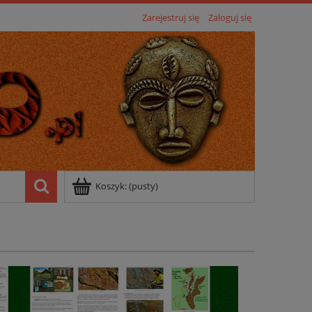
Zarejestruj się
Zaloguj się
Koszyk:
(pusty)