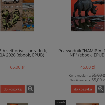
A self-drive - poradnik,
Przewodnik "NAMIBIA. 
JA 2026 (ebook, EPUB)
NP" (ebook, EPUB
65,00 zł
45,00 zł
55,00 z
Cena regularna:
55,00 z
Najniższa cena:
do koszyka
do koszyka
nowość