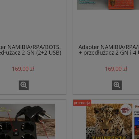
ter NAMIBIA/RPA/BOTS.
Adapter NAMIBIA/RPA/
edłużacz 2 GN (2+2 USB)
+ przedłużacz 2 GN i 4
lampka USB (ZESTAW)
lampka USB (ZESTA
169,00 zł
169,00 zł
promocja