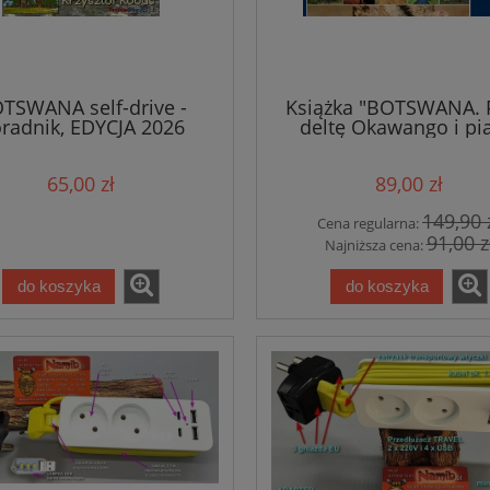
TSWANA self-drive -
Książka "BOTSWANA. 
radnik, EDYCJA 2026
deltę Okawango i pia
(ebook, EPUB)
Kalahari"
65,00 zł
89,00 zł
149,90 
Cena regularna:
91,00 z
Najniższa cena:
do koszyka
do koszyka