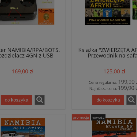
ter NAMIBIA/RPA/BOTS.
Książka "ZWIERZĘTA AF
ozdzielacz 4GN z USB
Przewodnik na safa
(ZESTAW)
169,00 zł
125,00 zł
199,90 
Cena regularna:
199,90 
Najniższa cena:
do koszyka
do koszyka
promocja
nowość