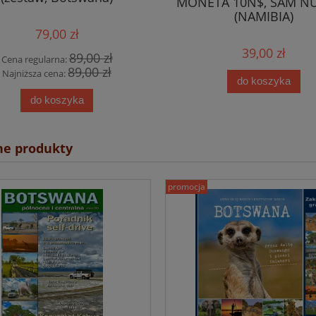
MONETA 10N$, SAM N
(NAMIBIA)
79,00 zł
39,00 zł
89,00 zł
Cena regularna:
89,00 zł
Najniższa cena:
do koszyka
do koszyka
ne produkty
promocja