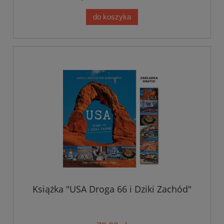
do koszyka
Książka "USA Droga 66 i Dziki Zachód"