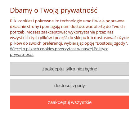
Dbamy o Twoją prywatność
Pliki cookies i pokrewne im technologie umożliwiają poprawne
działanie strony i pomagają nam dostosować ofertę do Twoich
potrzeb. Możesz zaakceptować wykorzystanie przez nas
wszystkich tych plików i przejść do sklepu lub dostosować użycie
KLAPKI/JAPONKI/SANDAŁY -
plików do swoich preferencji, wybierając opcję "Dostosuj zgody".
Tanzania/Kenia nr 38
Więcej o plikach cookies przeczytasz w naszej Polityce
prywatności.
95,00 zł
zaakceptuj tylko niezbędne
do koszyka
dostosuj zgody
zaakceptuj wszystkie